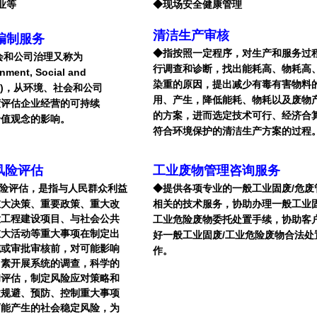
业等
◆现场安全健康管理
清洁生产审核
编制服务
◆
指按照一定程序，对生产和服务过
会和公司治理又称为
行调查和诊断，找出能耗高、物耗高
nment, Social and
染重的原因，提出减少有毒有害物料
nce)，从环境、社会和公司
用、产生，降低能耗、物耗以及废物
度评估企业经营的可持续
的方案，进而选定技术可行、经济合
价值观念的影响。
符合环境保护的清洁生产方案的过程
风险评估
工业废物管理咨询服务
险评估，是指与人民群众利益
◆提供各项专业的一般工业固废/危废
重大决策、重要政策、重大改
相关的技术服务，协助办理一般工业固
大工程建设项目、与社会公共
工业危险废物委托处置手续，协助客
重大活动等重大事项在制定出
好一般工业固废/工业危险废物合法处
施或审批审核前，对可能影响
作。
因素开展系统的调查，科学的
和评估，制定风险应对策略和
效规避、预防、控制重大事项
可能产生的社会稳定风险，为